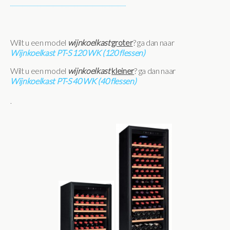
Wilt u een model
wijnkoelkast
groter
? ga dan naar
Wijnkoelkast PT-S 120 WK (120 flessen)
Wilt u een model
wijnkoelkast
kleiner
? ga dan naar
Wijnkoelkast PT-S 40 WK (40 flessen)
.