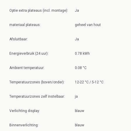
Optie extra plateaus (incl. montage):
Ja
materiaal plateaus:
geheel van hout
Afsluitbaar:
Ja
Energieverbruik (24 uur):
0.78 kWh
Ambient temperatuur:
0-38 °C
Temperatuurzones (boven/onder):
12-22 °C / 5-12 °C
Temperatuurzones zelf instelbaar:
ja
Verlichting display:
blauw
Binnenverlichting:
blauw