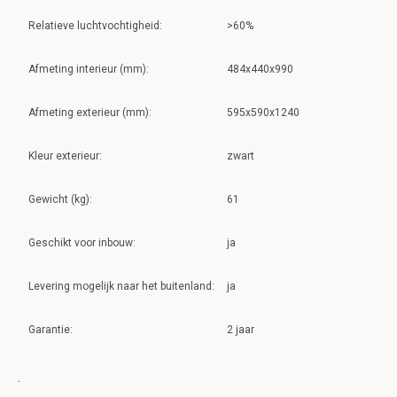
Relatieve luchtvochtigheid:
>60%
Afmeting interieur (mm):
484x440x990
Afmeting exterieur (mm):
595x590x1240
Kleur exterieur:
zwart
Gewicht (kg):
61
Geschikt voor inbouw:
ja
Levering mogelijk naar het buitenland:
ja
Garantie:
2 jaar
.