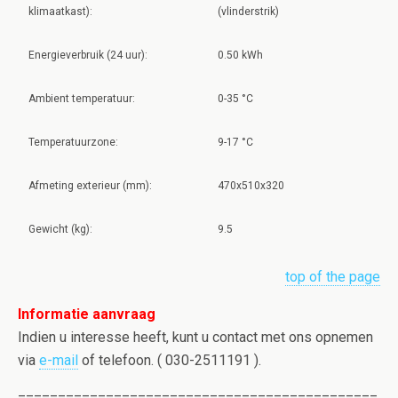
klimaatkast):
(vlinderstrik)
Energieverbruik (24 uur):
0.50 kWh
Ambient temperatuur:
0-35 °C
Temperatuurzone:
9-17 °C
Afmeting exterieur (mm):
470x510x320
Gewicht (kg):
9.5
top of the page
Informatie aanvraag
Indien u interesse heeft, kunt u contact met ons opnemen
via
e-mail
of telefoon. ( 030-2511191 ).
=============================================