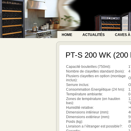
HOME
ACTUALITÉS
CAVES À
PT-S 200 WK (200 b
Capacité bouteilles (750ml):
1
Nombre de clayettes standard (bois):
4
Plusiers clayettes en option (montage
O
inclus):
Serrure inclus:
O
Consommation Energétique (24 hrs):
1
Température ambiante:
0
Zones de température (en haut/en
1
bas):
°
Humidité relative:
>
Dimensions intérieur (mm):
4
Dimensions extérieur (mm):
5
Poids (kg):
8
Livraison a l’étranger est possible?:
O