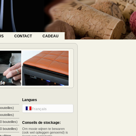
US
CONTACT
CADEAU
Langues
outeilles)
Français
outeilles)
 bouteilles)
Conseils de stockage:
 bouteilles)
Om mooie wijnen te bewaren
(ook wel opleggen genoemd) is
e ultime