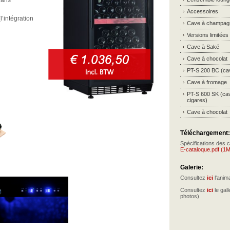
 ans
Accessoires
l’intégration
Cave à champag
Versions limitées
Cave à Saké
Cave à chocolat
PT-S 200 BC (cav
Cave à fromage
PT-S 600 SK (ca
cigares)
Cave à chocolat
Téléchargement:
Spécifications des 
E-cataloque.pdf (1
Galerie:
Consultez
ici
l'anim
Consultez
ici
le gall
photos)