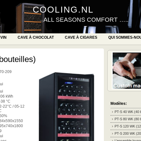
COOLING.NL
ALL SEASONS COMFORT …..
 VIN
CAVE À CHOCOLAT
CAVE À CIGARES
QUI SOMMES-NO
outeilles)
70-209
ui
ui
.06 kWh
-38 °C
Modèles:
2-22°C / 05-12
C
PT-S 40 WK (40 b
60%
PT-S 80 WK (80 b
84x590x1550
95x740x1800
PT-S 120 WK (120
9
PT-S 200 WK (200
ui
L’ensemble loung