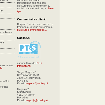
naast een constante
temperatuur ook nog een
donkere plek nodig die niet te
vochtig danwel te droog is.
Meer
ne
tips...
Commentaires client:
Bonjour, J ai bien reçu la cave à
fromage et je vous en remercie.
plusieurs commentaires…
e à bière)
Cooling.nl
ve à
est une filiale de
PT-S
caves à vins
International
Mb)
Siège/ Magasin 1:
Ravenswade 150R
3439 LD Nieuwegein
Pays-Bas
ation 3D
E-mail:
magasin@cooling.nl
erie (les
Magasin 2:
Stuartweg 8
4131 NJ Vianen
Pays-Bas
E-mail:
magazijn@cooling.nl