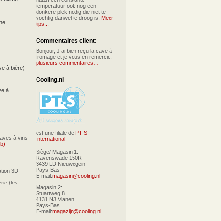
naast een constante
temperatuur ook nog een
donkere plek nodig die niet te
vochtig danwel te droog is.
Meer
ne
tips...
Commentaires client:
Bonjour, J ai bien reçu la cave à
fromage et je vous en remercie.
plusieurs commentaires…
e à bière)
Cooling.nl
ve à
est une filiale de
PT-S
caves à vins
International
Mb)
Siège/ Magasin 1:
Ravenswade 150R
3439 LD Nieuwegein
Pays-Bas
ation 3D
E-mail:
magasin@cooling.nl
erie (les
Magasin 2:
Stuartweg 8
4131 NJ Vianen
Pays-Bas
E-mail:
magazijn@cooling.nl