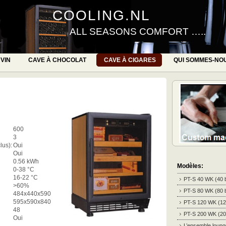
COOLING.NL
ALL SEASONS COMFORT …..
 VIN
CAVE À CHOCOLAT
CAVE À CIGARES
QUI SOMMES-NO
600
3
lus):
Oui
Oui
0.56 kWh
Modèles:
0-38 °C
16-22 °C
PT-S 40 WK (40 b
>60%
PT-S 80 WK (80 b
484x440x590
595x590x840
PT-S 120 WK (120
48
PT-S 200 WK (200
Oui
L’ensemble loung