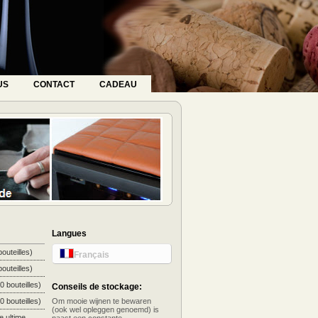
US
CONTACT
CADEAU
Langues
outeilles)
Français
outeilles)
 bouteilles)
Conseils de stockage:
 bouteilles)
Om mooie wijnen te bewaren
(ook wel opleggen genoemd) is
e ultime