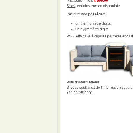
Prix
(euro, TTC):
€ 599,00
Stock
: certains encore disponible.
Cet humidor
possède:
:
un thermomètre digital
un hygromètre digital
P.S. Cette cave à cigares peut etre encast
Plus d’informations
Si vous souhaitez de l’information suppl
+31 30-2511191.