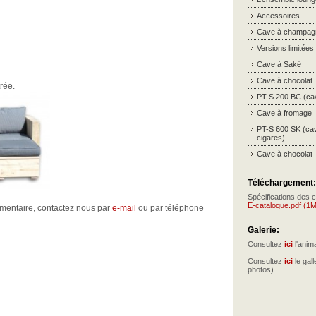
Accessoires
Cave à champag
Versions limitées
Cave à Saké
Cave à chocolat
rée.
PT-S 200 BC (cav
Cave à fromage
PT-S 600 SK (ca
cigares)
Cave à chocolat
Téléchargement:
Spécifications des 
E-cataloque.pdf (1
émentaire, contactez nous par
e-mail
ou par téléphone
Galerie:
Consultez
ici
l'anim
Consultez
ici
le gall
photos)